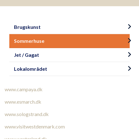
Primær
navigation
Brugskunst
Sommerhuse
Jet / Gagat
Lokalområdet
www.campaya.dk
www.esmarch.dk
www.sologstrand.dk
www.visitwestdenmark.com
www.westerland.dk