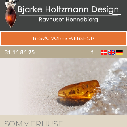
Gå
til
hovedindhold
BESØG VORES WEBSHOP
31 14 84 25
SOMMERHUSE