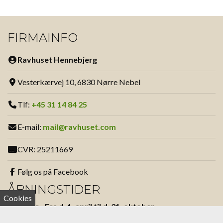
FIRMAINFO
Ravhuset Hennebjerg
Vesterkærvej 10, 6830 Nørre Nebel
Tlf:
+45 31 14 84 25
E-mail:
mail@ravhuset.com
CVR: 25211669
Følg os på Facebook
ÅBNINGSTIDER
Cookies
Sommer - Fra d. 1. april til d. 31. oktober
Alle dage undtagen lørdag: 13:00 - 17:00