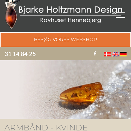
Gå
til
hovedindhold
BESØG VORES WEBSHOP
31 14 84 25
ARMBÅND - KVINDE