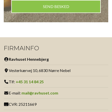
FIRMAINFO
Ravhuset Hennebjerg
Vesterkærvej 10, 6830 Nørre Nebel
Tlf:
+45 31 14 84 25
E-mail:
mail@ravhuset.com
CVR: 25211669